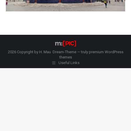
2026 Copyright by H. Mau Dream-Theme — truly
premium WordPress
themes
Useful Links