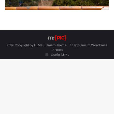
2026 Copyright by H. Mau Dream-Theme — truly
premium WordPress
themes
Useful Links