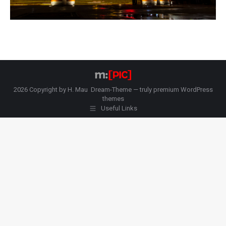
2026 Copyright by H. Mau Dream-Theme — truly
premium WordPress
themes
Useful Links