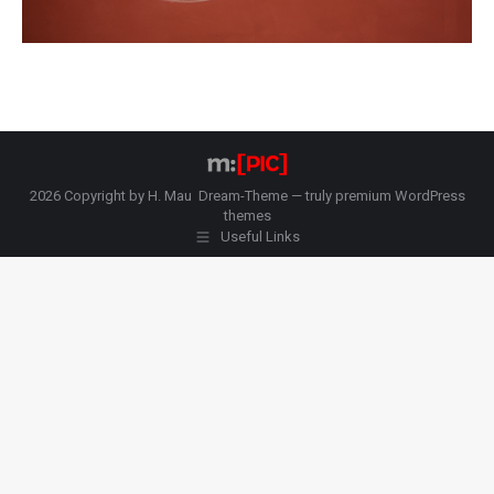
2026 Copyright by H. Mau Dream-Theme — truly
premium WordPress
themes
Useful Links