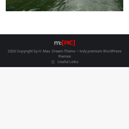
2026 Copyright by H. Mau Dream-Theme — truly
premium WordPress
themes
Useful Links