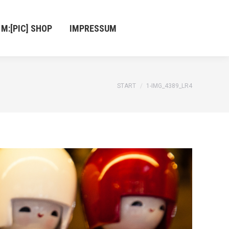
IC] SHOP
IMPRESSUM
M:[PIC] SHOP
IMPRESSUM
Sie befinden sich hier:
START
1-IMG_4389_LR4