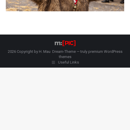
2026 Copyright by H. Mau Dream-Theme — truly
premium WordPress
themes
Useful Links