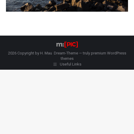
2026 Copyright by H. Mau Dream-Theme — truly
premium WordPress
themes
Useful Links