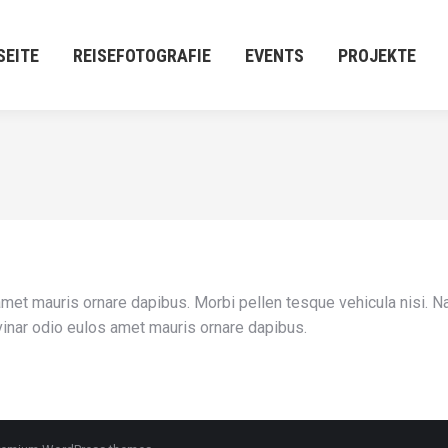
E
REISEFOTOGRAFIE
EVENTS
PROJEKTE
M:[P
SEITE
REISEFOTOGRAFIE
EVENTS
PROJEKTE
met mauris ornare dapibus. Morbi pellen tesque vehicula nisi. N
vinar odio eulos amet mauris ornare dapibus.