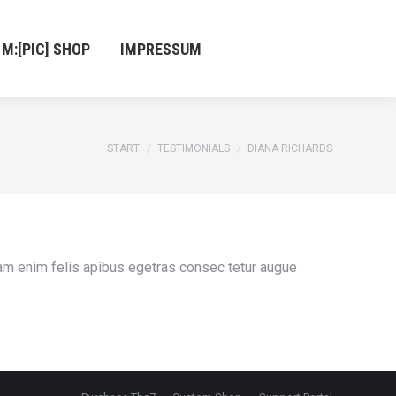
IC] SHOP
IMPRESSUM
M:[PIC] SHOP
IMPRESSUM
Sie befinden sich hier:
START
TESTIMONIALS
DIANA RICHARDS
am enim felis apibus egetras consec tetur augue