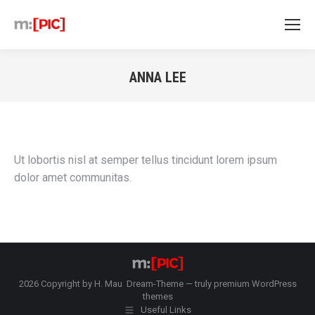
ANNA LEE
Sie befinden sich hier:
Ut lobortis nisl at semper tellus tincidunt lorem ipsum
dolor amet communitas.
2026 Copyright by H. Mau Dream-Theme — truly
premium WordPress
themes
Useful Links