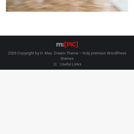
2026 Copyright by H. Mau Dream-Theme — truly
premium WordPress
themes
Useful Links